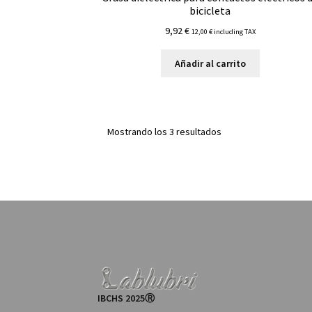
bicicleta
9,92
€
12,00
€
including TAX
Añadir al carrito
Mostrando los 3 resultados
IBCHS 2025Ⓡ