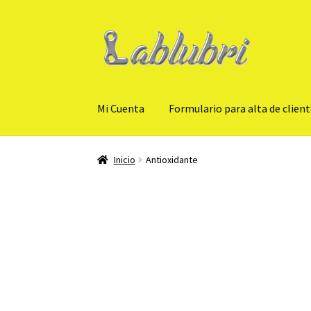
Ir
Ir
a
al
la
contenido
navegación
Mi Cuenta
Formulario para alta de clien
Inicio
Antioxidante