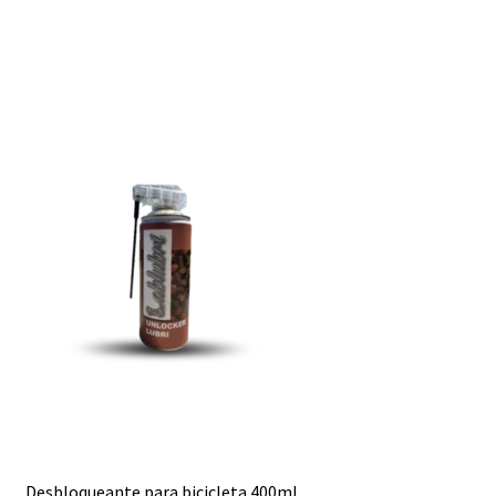
Desbloqueante para bicicleta 400ml