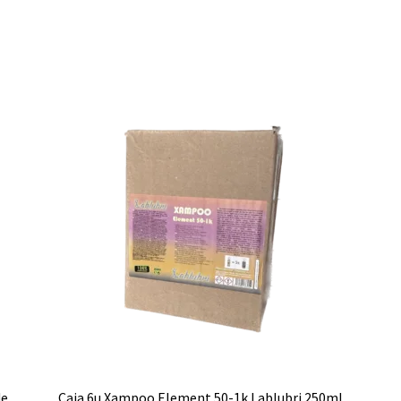
de
Caja 6u Xampoo Element 50-1k Lablubri 250ml