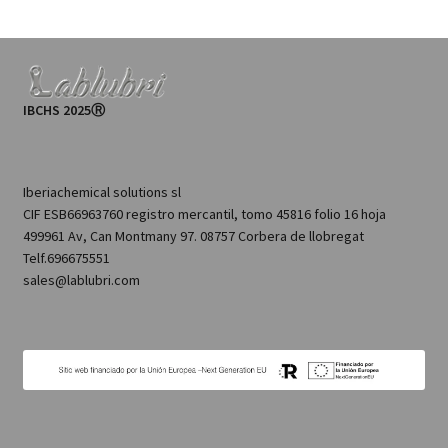
IBCHS 2025Ⓡ
Iberiachemical solutions sl
CIF ESB66963760 registro mercantil, tomo 45816 folio 16 hoja
499961 Av, Can Montmany 97. 08757 Corbera de llobregat
Telf.696675551
sales@lablubri.com