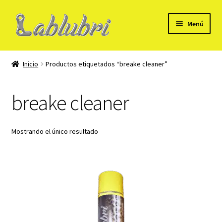
Ir
Ir
Menú
a
al
la
contenido
Mi Cuenta
navegación
Inicio
Productos etiquetados “breake cleaner”
Formulario para alta de cliente B2B
breake cleaner
Tienda
Carrito
Mostrando el único resultado
Checkout