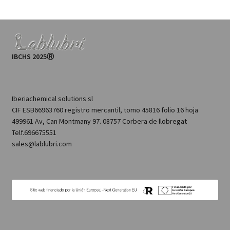
IBCHS 2025Ⓡ
Iberiachemical solutions sl
CIF ESB66963760 registro mercantil, tomo 45816 folio 16 hoja
499961 Av, Can Montmany 97. 08757 Corbera de llobregat
Telf.696675551
sales@lablubri.com