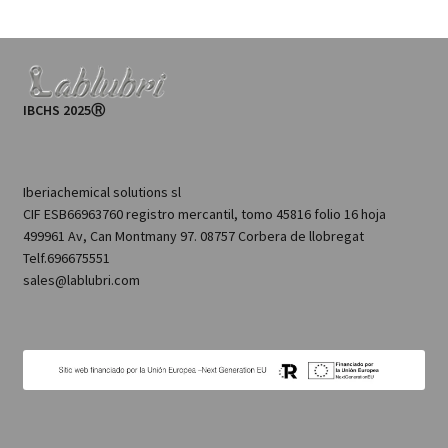
IBCHS 2025Ⓡ
Iberiachemical solutions sl
CIF ESB66963760 registro mercantil, tomo 45816 folio 16 hoja
499961 Av, Can Montmany 97. 08757 Corbera de llobregat
Telf.696675551
sales@lablubri.com