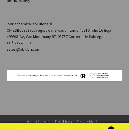
IBCHS 2025Ⓡ
Iberiachemical solutions sl
CIF ESB66963760 registro mercantil, tomo 45816 folio 16 hoja
499961 Av, Can Montmany 97. 08757 Corbera de llobregat
Telf.696675551
sales@lablubri.com
Aviso Legal
Política de Privacidad
Configuración de Cookies