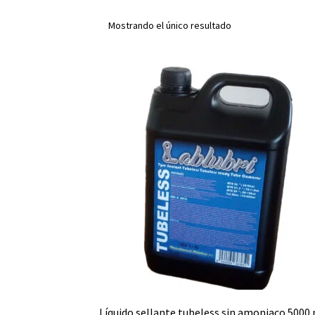
Mostrando el único resultado
Líquido sellante tubeless sin amoniaco 5000