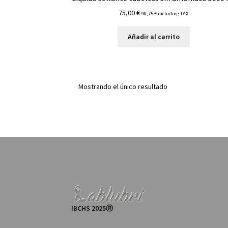
75,00
€
90,75
€
including TAX
Añadir al carrito
Mostrando el único resultado
IBCHS 2025Ⓡ