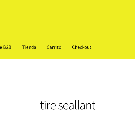
te B2B
Tienda
Carrito
Checkout
tire seallant