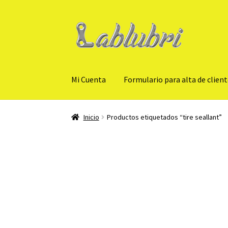
Ir
Ir
a
al
la
contenido
navegación
Mi Cuenta
Formulario para alta de clien
Inicio
Productos etiquetados “tire seallant”