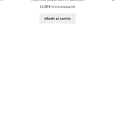
11,00
€
13,31
€
including TAX
Añadir al carrito