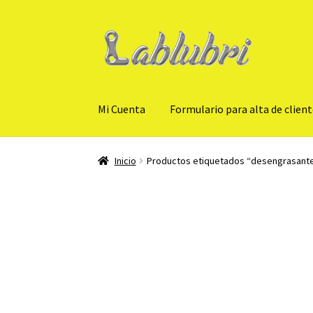
Ir
Ir
a
al
la
contenido
navegación
Mi Cuenta
Formulario para alta de clien
Inicio
Productos etiquetados “desengrasante 