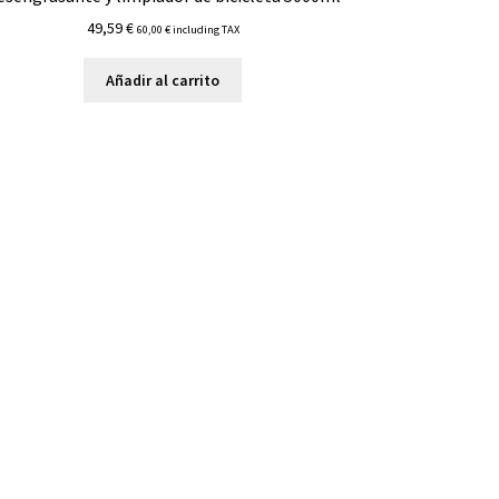
49,59
€
60,00
€
including TAX
Añadir al carrito