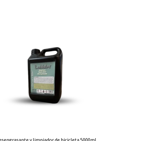
esengrasante y limpiador de bicicleta 5000ml