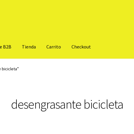
te B2B
Tienda
Carrito
Checkout
bicicleta”
desengrasante bicicleta