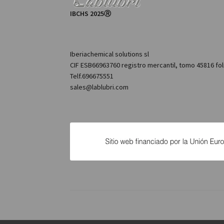
IBCHS 2025Ⓡ
Iberiachemical solutions sl
CIF ESB66963760 registro mercantil, tomo 45816 fol
Telf.696675551
sales@lablubri.com