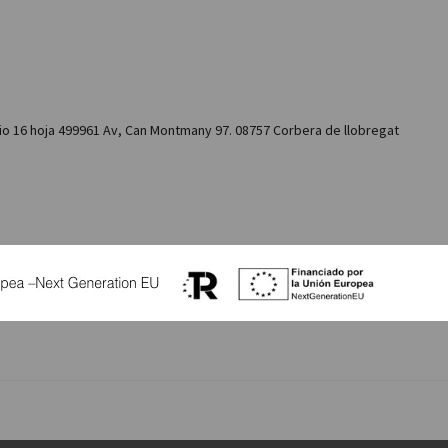
io 16 hoja 499961 Av, Can Montmany 97. 08757 Corbera de llobregat