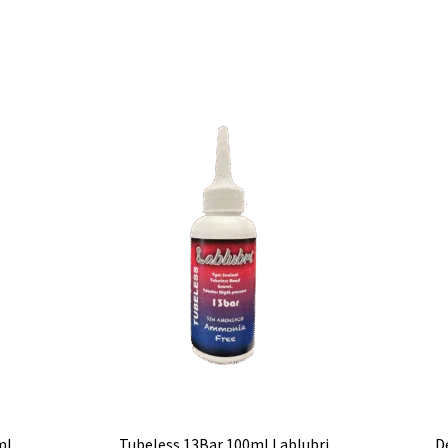
Tubeless 13Bar 100ml Lablubri
D
ml