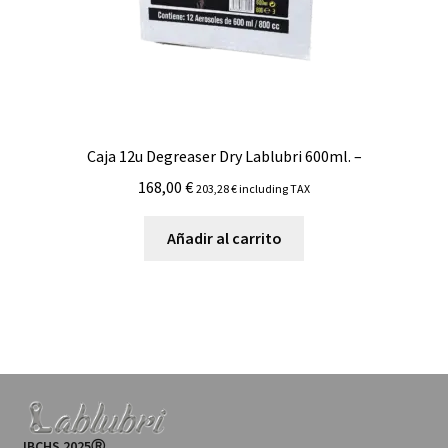
Caja 12u Degreaser Dry Lablubri 600ml. –
168,00
€
203,28
€
including TAX
Añadir al carrito
IBCHS 2025Ⓡ