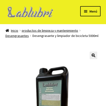
Ir
Ir
Menú
a
al
la
contenido
Mi Cuenta
navegación
Inicio
productos de limpieza y mantenimiento
Desengrasantes
Desengrasante y limpiador de bicicleta 5000ml
Formulario para alta de cliente B2B
Tienda
Carrito
Checkout