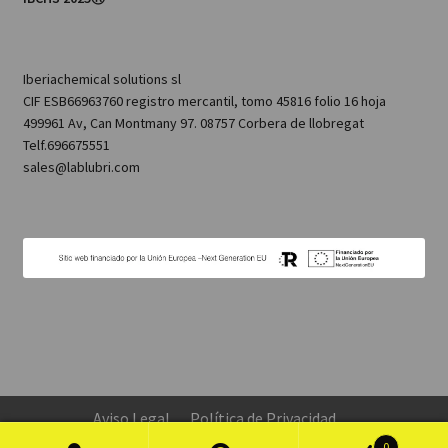
Iberiachemical solutions sl
CIF ESB66963760 registro mercantil, tomo 45816 folio 16 hoja
499961 Av, Can Montmany 97. 08757 Corbera de llobregat
Telf.696675551
sales@lablubri.com
Aviso Legal
Política de Privacidad
Configuración de Cookies
0