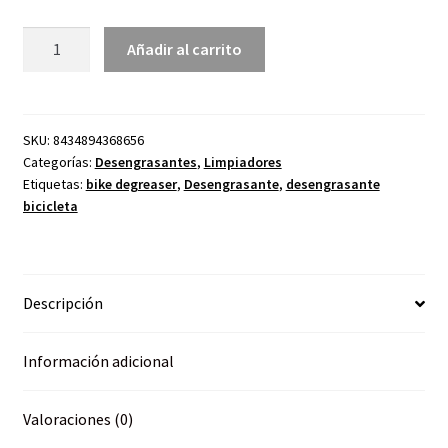
Desengrasante
Añadir al carrito
y
limpiador
de
bicicleta
SKU:
8434894368656
Categorías:
Desengrasantes
,
Limpiadores
5000ml
Etiquetas:
bike degreaser
,
Desengrasante
,
desengrasante
cantidad
bicicleta
Descripción
Información adicional
Valoraciones (0)