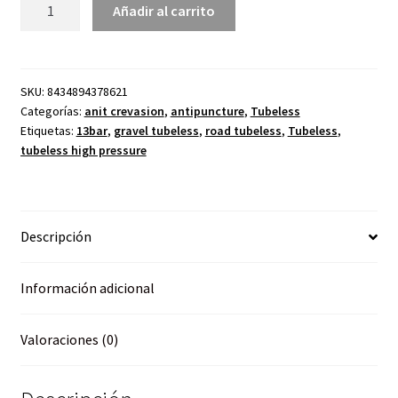
Caja
Añadir al carrito
6u
Tubeless
Lablubri
13bar
SKU:
8434894378621
Categorías:
anit crevasion
,
antipuncture
,
Tubeless
2000ml
Etiquetas:
13bar
,
gravel tubeless
,
road tubeless
,
Tubeless
,
cantidad
tubeless high pressure
Descripción
Información adicional
Valoraciones (0)