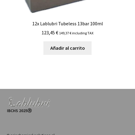
12x Lablubri Tubeless 13bar 100ml
123,45
€
149,37
€
including TAX
Añadir al carrito
IBCHS 2025Ⓡ