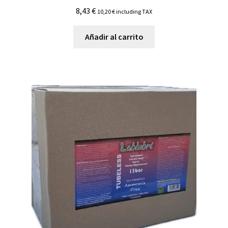
8,43
€
10,20
€
including TAX
Añadir al carrito